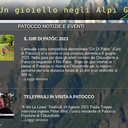
Un gioiello negli Alpi 
PATOCCO NOTIZIE E EVENTI
IL GIR DI PATÒC 2023
L’annuale corsa competitiva denominata “Gìr Di Patòc” (Giro
di Patocco) si è svolta in una piovosa domenica 4 giugno
2023. Nella gara più dura gli atleti corrono da Chiusaforte a
Patocco seguendo il Rio Patoc. Dopo un giro intorno al
paese di Patocco si ritorna a Chiusaforte per lo stesso
percorso per una distanza totale di 10 km e un dislivello di
400 m
...Leggi encora
e
TELEFRIULI IN VISITA A PATOCCO
“A Voi La Linea” Telefriuli 18 Agosto 2021 Paola Treppo
intervista inglese Peter Wild, l’unico residente di Patocco,
Frazione di Chiusaforte
...Leggi encora
te