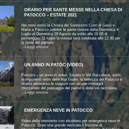
ORARIO PER SANTE MESSE NELLA CHIESA DI
PATOCCO – ESTATE 2021
Nei mesi estivi la Chiesa dei Santissimi Cuori di Gesù e
Maria a Patocco celebre le sante messe dalla Domenica 4
Luglio al Domenica 29 Agosto da solito alle 16:00 di
pomeriggio. 11 luglio la messa sarà celebrata alle 12:30 per
la feste del patrono.
...Leggi encora
e
UN ANNO IN PATÒC (VIDEO)
Patocco – un anno in video. Situato in Val Raccolana, sotto
le imponenti vette delle Alpi Giulie, la bellezza del Patocco è
ritratta attraverso le stagioni con alcune immagini
mozzafiato del paesaggio del paese e della val raccolana.
...Leggi encora
te
EMERGENZA NEVE IN PATOCCO
Video della intervento con elicottero per emergenza neve in
Patocco. Dopo una grande nevicata il frazione di