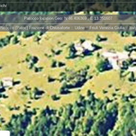
cchi
Patocco location Geo: N
46.406369
, E
13.351607
Patocco (Patoc) Frazione di Chiusaforte :: Udine :: Friuli Venezia Giulia :: Ital