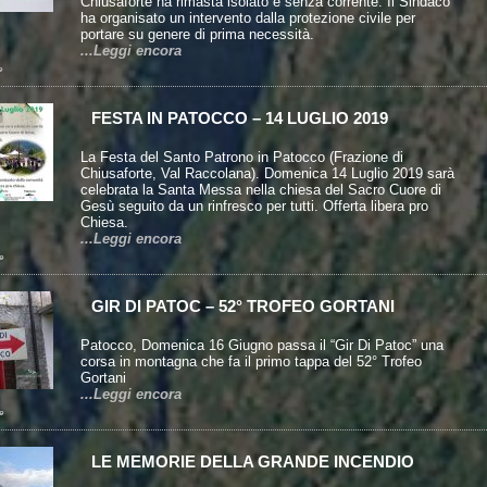
Chiusaforte ha rimasta isolato e senza corrente. Il Sindaco
ha organisato un intervento dalla protezione civile per
portare su genere di prima necessità.
...Leggi encora
e
FESTA IN PATOCCO – 14 LUGLIO 2019
La Festa del Santo Patrono in Patocco (Frazione di
Chiusaforte, Val Raccolana). Domenica 14 Luglio 2019 sarà
celebrata la Santa Messa nella chiesa del Sacro Cuore di
Gesù seguito da un rinfresco per tutti. Offerta libera pro
Chiesa.
...Leggi encora
e
GIR DI PATOC – 52° TROFEO GORTANI
Patocco, Domenica 16 Giugno passa il “Gir Di Patoc” una
corsa in montagna che fa il primo tappa del 52° Trofeo
Gortani
...Leggi encora
e
LE MEMORIE DELLA GRANDE INCENDIO