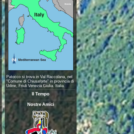
Patocco si trova in Val Raccolana, nel
"Comune di Chiusaforte" in provincia di
Udine, Friuli Venezia Giulia. Italia.
Il Tempo
Nostre Amici