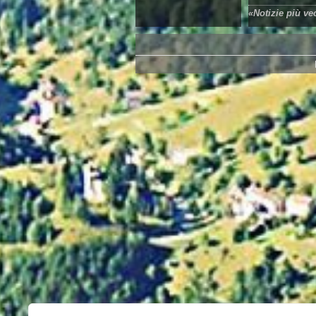
«
Notizie più ve