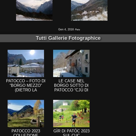
Gen 4, 2016
Pete
Tutti Gallerie Fotographice
PATOCCO – FOTO DI
LE CASE NEL
“BORGO MEZZO”
BORGO SOTTO DI
(DIETRO LA
PATOCCO “CJÙ DI
COLLINA DELLA
SOT”
CHIESA)
PATOCCO 2023
GÌR DI PATÒC 2023
COLLEZIONE
SUL ÇUC