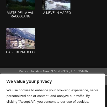
VISTE DELLA VAL
LA NEVE IN MARZO
RACCOLANA
CASE DI PATOCCO
Patocco location Geo: N
46.406369
, E
13.351607
Patocco (Patoc) Frazione di Chiusaforte :: Udine :: Friuli Venezia Giulia ::
We value your privacy
Italy
We use cookies to enhance your browsing experience, serve
personalized ads or content, and analyze our traffic. By
clicking "Accept All", you consent to our use of cookies.