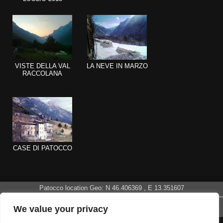
VISTE DELLA VAL
LA NEVE IN MARZO
RACCOLANA
CASE DI PATOCCO
Patocco location Geo: N
46.406369
, E
13.351607
Patocco (Patoc) Frazione di Chiusaforte :: Udine :: Friuli Venezia Giulia ::
We value your privacy
Italy