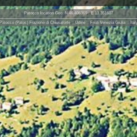
Patocco location Geo: N
46.406369
, E
13.351607
Patocco (Patoc) Frazione di Chiusaforte :: Udine :: Friuli Venezia Giulia :: Ital